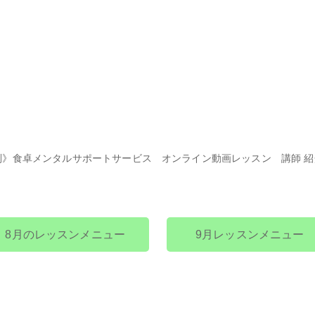
別》食卓メンタルサポートサービス
オンライン動画レッスン
講師 
今月の教室メニュー
8月のレッスンメニュー
9月レッスンメニュー