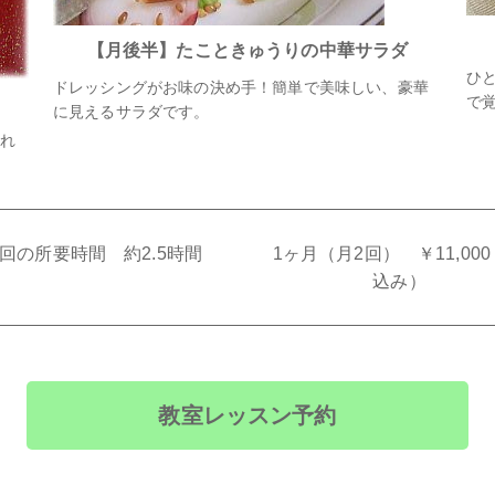
【月後半】たこときゅうりの中華サラダ
ひ
ドレッシングがお味の決め手！簡単で美味しい、豪華
で
に見えるサラダです。
れ
1回の所要時間 約2.5時間
1ヶ月（月2回） ￥11,00
込み）
教室レッスン予約