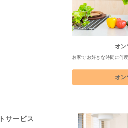
オン
お家で お好きな時間に何
オン
トサービス