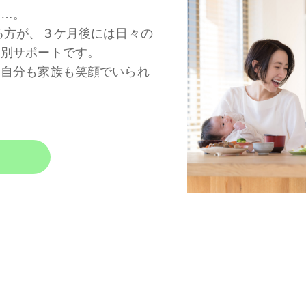
る…。
る方が、３ケ月後には日々の
個別サポートです。
、自分も家族も笑顔でいられ