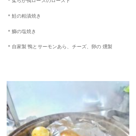
＊柔らか鴨ロースのロースト
＊鮭の粕漬焼き
＊鰤の塩焼き
＊自家製 鴨とサーモンあら、チーズ、卵の 燻製