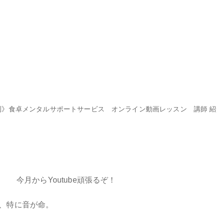
別》食卓メンタルサポートサービス
オンライン動画レッスン
講師 
今月からYoutube頑張るぞ！
、特に音が命。