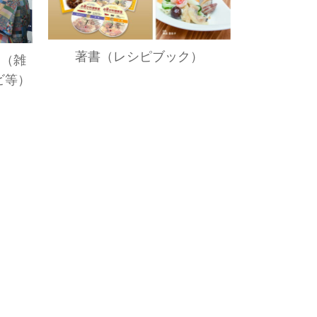
著書（レシピブック）
演（雑
ビ等）