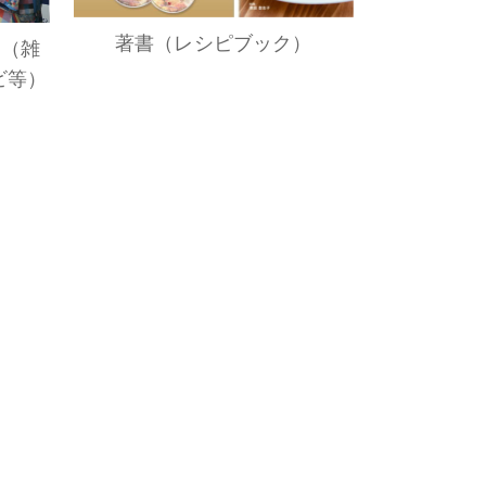
著書（レシピブック）
演（雑
ビ等）