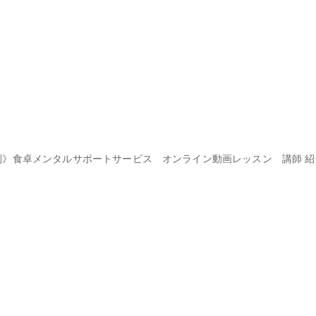
いて幸せな気持ちになりました。
別》食卓メンタルサポートサービス
オンライン動画レッスン
講師 
講師 紹介