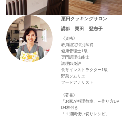
栗田クッキングサロン
講師 栗田 登志子
《資格》
教員認定特別師範
健康管理士1級
専門調理技能士
調理師免許
食育インストラクター1級
野菜ソムリエ
フードアナリスト
《著書》
「お家が料理教室」～作り方DV
D4枚付き
「１週間使い切りレシピ」